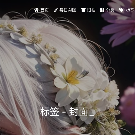
首页
每日AI图
归档
分类
标签
标签 - 封面
_