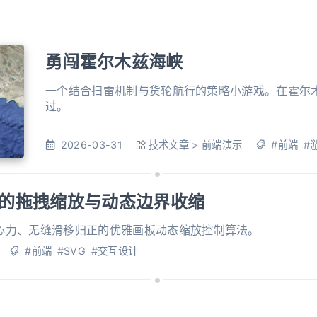
勇闯霍尔木兹海峡
一个结合扫雷机制与货轮航行的策略小游戏。在霍尔
过。
2026-03-31
技术文章
>
前端演示
#前端
#
画布的拖拽缩放与动态边界收缩
心力、无缝滑移归正的优雅画板动态缩放控制算法。
#前端
#SVG
#交互设计