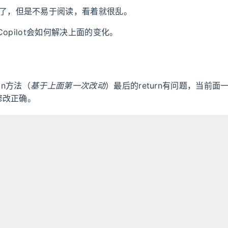
了，但是不易于阅读，看着就很乱。
 Copilot会如何解决上面的变化。
tion方法（
基于上面第一次改动
）最后的return有问题，当前
请修改正确。
:
前的实现中，如果forceTenderPublish不等于”1”，那
可能会导致SQL查询错误。我们可以通过将所有条件添加到一个列
方法来解决这个问题。这样，只有当列表中有多个元素时，” and “才
aultCondition方法：