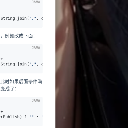
JAVA
 String.join(
","
, currentUserDeptIds) + 
")"
);
了，例如改成下面：
JAVA
;
 +
 String.join(
","
, currentUserDeptIds) + 
")"
);
，此时如果后面条件满
变成了：
JAVA
;
 +
erPublish) ? 
""
 : 
"and "
) + 
" cdeptid in ("
 + String.j