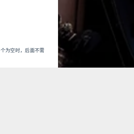
面一个为空时，后面不需
目录
么返回的字符串将以”
Ask:
表中，然后使用
GitHub Copilot:
会被插入。
JAVA