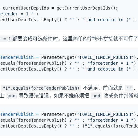
> currentUserDeptIds = getCurrentUserDeptIds();
cetender = 1 "
 +
rentUserDeptIds.isEmpty() ? 
""
 : 
" and cdeptid in ("
 +
都要变成可选条件时，这里简单的字符串拼接就不可行
r = 1
eTenderPublish
=
 Parameter.get(
"FORCE_TENDER_PUBLISH"
)
.equals(forceTenderPublish) ? 
""
 : 
"forcetender = 1 "
)
rentUserDeptIds.isEmpty() ? 
""
 : 
" and cdeptid in ("
 +
果
不满足，前面就是
"1".equals(forceTenderPublish)
""
带上
导致语法错误，如果不嫌麻烦把
改成条件判断就
and
and
eTenderPublish
=
 Parameter.get(
"FORCE_TENDER_PUBLISH"
)
.equals(forceTenderPublish) ? 
""
 : 
"forcetender = 1 "
)
rentUserDeptIds.isEmpty() ? 
""
 : (
"1"
.equals(forceTend