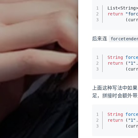
1
List<String
2
return
"for
3
       (cur
后来连
forcetende
1
String
forc
2
return
 (
"1"
3
       (cur
上面这种写法中如
足，拼接时会额外
1
String
forc
2
return
 (
"1"
3
       (cur