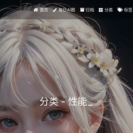
首页
每日AI图
归档
分类
标签
分类 - 性能
_